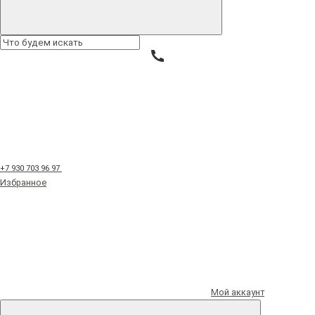
Букеты из ягод
Букеты из овощей
Сырные букеты
Корзины
Праздники
Букет из маршмеллоу и зефира с кустовыми розами и
конфетами "Сияние"
+7 930 703 96 97
Избранное
VP1009
Мой аккаунт
Букет из маршмеллоу и зефира с