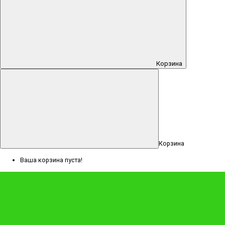
кустовыми розами и конфетами
"Сияние"
Корзина
Доступно к заказу
Корзина
3990 ₽
Ваша корзина пуста!