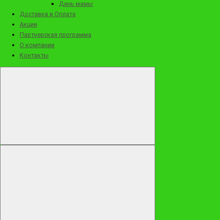
День мамы
Доставка и Оплата
Акции
Партнерская программа
О компании
Контакты
2690 ₽
Набор клубники с посыпками "Любовь с первого взгляда"
Заказать