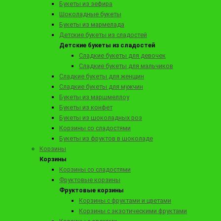
Букеты из зефира
Шоколадные букеты
Букеты из мармелада
Детские букеты из сладостей
Детские букеты из сладостей
5790 ₽
Сладкие букеты для девочек
Набор клубники в молочном шоколаде "Самая любимая"
Сладкие букеты для мальчиков
Сладкие букеты для женщин
Сладкие букеты для мужчин
Букеты из маршмеллоу
Заказать
Букеты из конфет
Букеты из шоколадных роз
Корзины со сладостями
Букеты из фруктов в шоколаде
Корзины
Корзины
Корзины со сладостями
Фруктовые корзины
Фруктовые корзины
Корзины с фруктами и цветами
Корзины с экзотическими фруктами