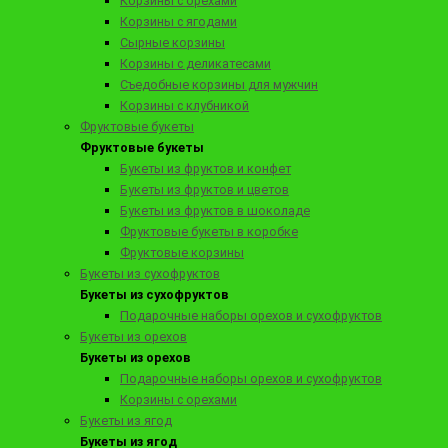
Корзины с орехами
3590 ₽
Корзины с ягодами
Букет из роз из Бельгийского шоколада "Валенсия" 37 шт.
Сырные корзины
Корзины с деликатесами
Съедобные корзины для мужчин
Корзины с клубникой
Заказать
Фруктовые букеты
Фруктовые букеты
Букеты из фруктов и конфет
Букеты из фруктов и цветов
Букеты из фруктов в шоколаде
Фруктовые букеты в коробке
Фруктовые корзины
Букеты из сухофруктов
Букеты из сухофруктов
Подарочные наборы орехов и сухофруктов
Букеты из орехов
Букеты из орехов
Подарочные наборы орехов и сухофруктов
9290 ₽
Корзины с орехами
Букет-сердце на корице "Про любовь"
Букеты из ягод
Букеты из ягод