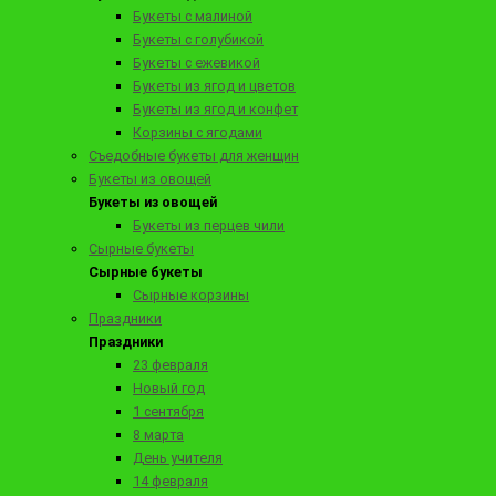
Букеты с малиной
Букеты с голубикой
Заказать
Букеты с ежевикой
Букеты из ягод и цветов
Букеты из ягод и конфет
Корзины с ягодами
Съедобные букеты для женщин
Букеты из овощей
Букеты из овощей
Букеты из перцев чили
Сырные букеты
Сырные букеты
Сырные корзины
Праздники
12590 ₽
Праздники
Клубника в шоколаде в ящике с цветами "Сиреневая нежность"
23 февраля
Новый год
1 сентября
8 марта
День учителя
Заказать
14 февраля